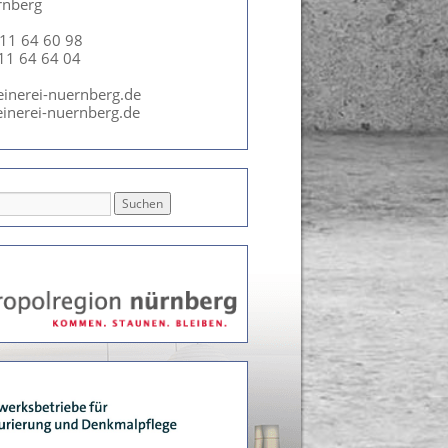
rnberg
911 64 60 98
911 64 64 04
einerei-nuernberg.de
inerei-nuernberg.de