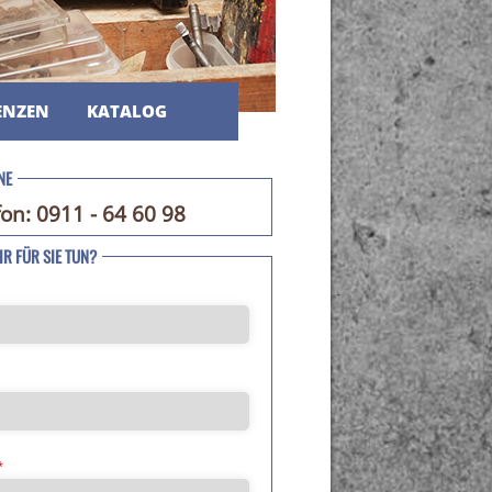
ENZEN
KATALOG
NE
fon: 0911 - 64 60 98
R FÜR SIE TUN?
*