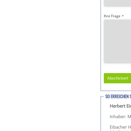
Ihre Frage
*
Abschicken!
T
h
SO ERREICHEN 
i
Herbert E
s
f
Inhaber: M
i
e
Eibacher 
l