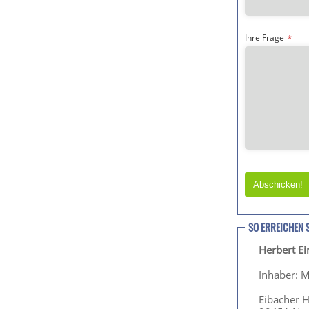
Ihre Frage
*
Abschicken!
T
h
SO ERREICHEN 
i
Herbert E
s
f
Inhaber: M
i
e
Eibacher 
l