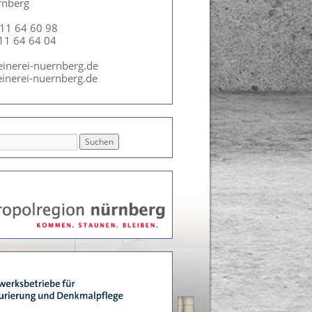
rnberg
911 64 60 98
911 64 64 04
einerei-nuernberg.de
inerei-nuernberg.de