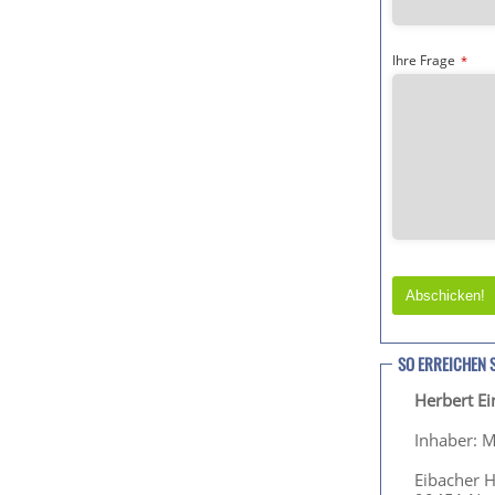
Ihre Frage
*
Abschicken!
T
h
SO ERREICHEN 
i
Herbert E
s
f
Inhaber: M
i
e
Eibacher 
l