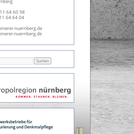
rnberg
911 64 60 98
911 64 64 04
einerei-nuernberg.de
inerei-nuernberg.de