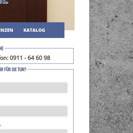
ENZEN
KATALOG
NE
fon: 0911 - 64 60 98
R FÜR SIE TUN?
*