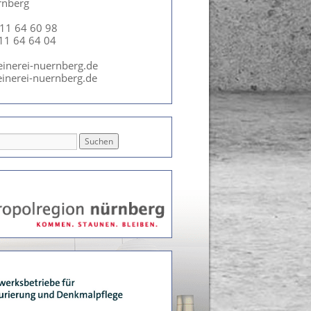
rnberg
911 64 60 98
911 64 64 04
einerei-nuernberg.de
inerei-nuernberg.de