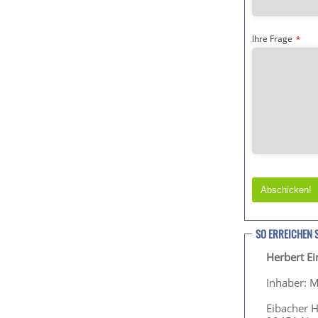
Ihre Frage
*
Abschicken!
T
h
SO ERREICHEN 
i
Herbert E
s
f
Inhaber: M
i
e
Eibacher 
l