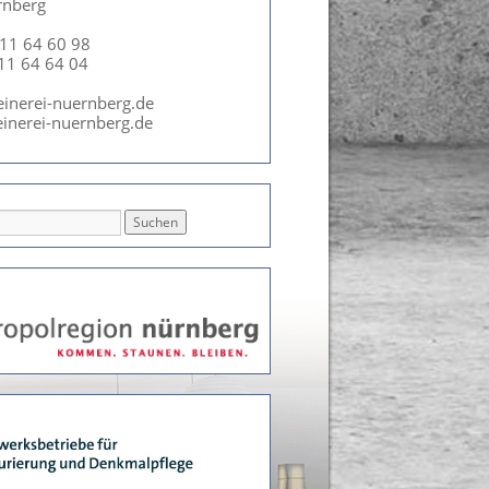
rnberg
911 64 60 98
911 64 64 04
einerei-nuernberg.de
inerei-nuernberg.de