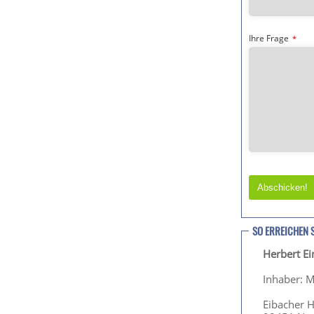
Ihre Frage
*
Abschicken!
T
h
SO ERREICHEN 
i
Herbert E
s
f
Inhaber: M
i
e
Eibacher 
l