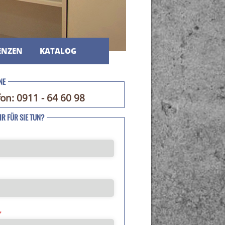
ENZEN
KATALOG
NE
fon: 0911 - 64 60 98
R FÜR SIE TUN?
*