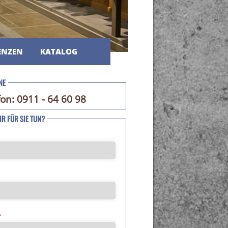
ENZEN
KATALOG
NE
fon: 0911 - 64 60 98
R FÜR SIE TUN?
*