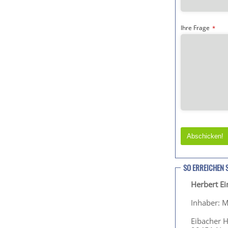
Ihre Frage
*
Abschicken!
T
h
SO ERREICHEN 
i
Herbert E
s
f
Inhaber: M
i
e
Eibacher 
l