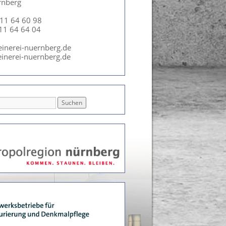
rnberg
911 64 60 98
911 64 64 04
einerei-nuernberg.de
inerei-nuernberg.de