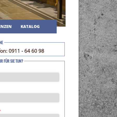
ENZEN
KATALOG
NE
fon: 0911 - 64 60 98
R FÜR SIE TUN?
*