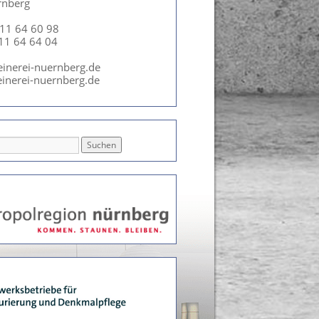
rnberg
911 64 60 98
911 64 64 04
einerei-nuernberg.de
inerei-nuernberg.de