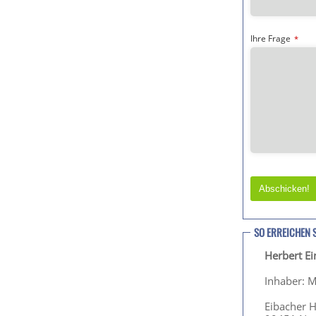
Ihre Frage
*
Abschicken!
T
h
SO ERREICHEN 
i
Herbert E
s
f
Inhaber: M
i
e
Eibacher 
l